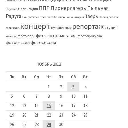
ППР
Пионерлагерь Пыльная
Олег Ягодин
Окуджав
Радуга
Тверь
Покровское-Стрешнево
Сансара
Саша Гагарин
Элен и ребята
концерт
репортаж
студия
путешествие
дети
жанр
фотовыставка
фото
фестиваль
фотопрогулка
техника
фотосессия
фотосессии
НОЯБРЬ 2012
Пн
Вт
Ср
Чт
Пт
Сб
Вс
1
2
3
4
5
6
7
8
9
10
11
12
13
14
15
16
17
18
19
20
21
22
23
24
25
26
27
28
29
30