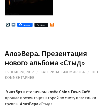
L
V
O
Share
Post
i
K
d
v
n
e
o
J
k
o
l
u
a
АлоэВера. Презентация
r
s
n
s
a
n
нового альбома «Стыд»
l
i
k
i
15 НОЯБРЯ, 2012
/
КАТЕРИНА ТИХОМИРОВА
/
НЕТ
КОММЕНТАРИЕВ
9 ноября
в столичном клубе
China Town Café
прошла презентация второй по счету пластинки
группы
АлоэВера
«Стыд».