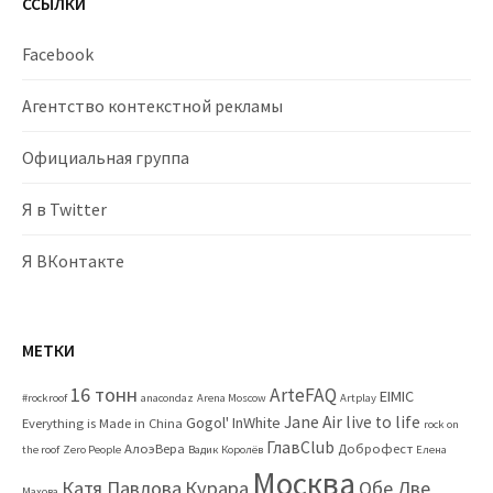
ССЫЛКИ
Facebook
Агентство контекстной рекламы
Официальная группа
Я в Twitter
Я ВКонтакте
МЕТКИ
16 тонн
ArteFAQ
EIMIC
#rockroof
anacondaz
Arena Moscow
Artplay
Jane Air
live to life
Gogol'
InWhite
Everything is Made in China
rock on
ГлавClub
АлоэВера
Доброфест
the roof
Zero People
Вадик Королёв
Елена
Москва
Катя Павлова
Курара
Обе Две
Махова