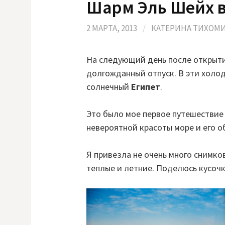
Шарм Эль Шейх 
r
s
n
s
a
n
l
i
2 МАРТА, 2013
/
КАТЕРИНА ТИХОМ
k
i
На следующий день после открыти
долгожданный отпуск. В эти холо
солнечный
Египет
.
Это было мое первое путешествие
невероятной красоты море и его о
Я привезла не очень много снимков
теплые и летние. Поделюсь кусочк