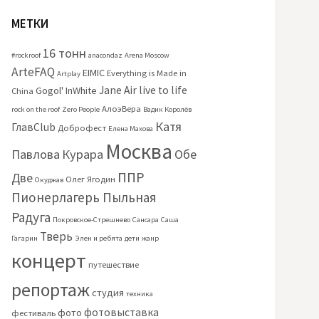
МЕТКИ
16 тонн
#rockroof
anacondaz
Arena Moscow
ArteFAQ
EIMIC
Everything is Made in
Artplay
Jane Air
live to life
Gogol'
InWhite
China
АлоэВера
rock on the roof
Zero People
Вадик Королёв
Катя
ГлавClub
Доброфест
Елена Махова
Москва
Павлова
Курара
Обе
ППР
Две
Олег Ягодин
Окуджав
Пионерлагерь Пыльная
Радуга
Покровское-Стрешнево
Сансара
Саша
Тверь
Гагарин
Элен и ребята
дети
жанр
концерт
путешествие
репортаж
студия
техника
фотовыставка
фото
фестиваль