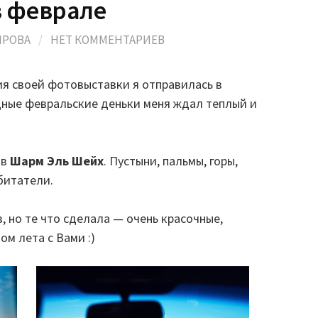
в феврале
ИРОВА
/
НЕТ КОММЕНТАРИЕВ
я своей фотовыставки я отправилась в
дные февральские деньки меня ждал теплый и
 в
Шарм Эль Шейх
. Пустыни, пальмы, горы,
битатели.
, но те что сделала — очень красочные,
ом лета с Вами :)