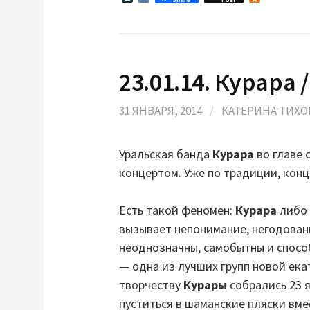
i
K
d
v
n
e
o
J
k
o
l
u
a
23.01.14. Курара 
r
s
n
s
a
n
l
i
31 ЯНВАРЯ, 2014
/
КАТЕРИНА ТИХ
k
i
Уральская банда
Курара
во главе 
концертом. Уже по традиции, конц
Есть такой феномен:
Курара
либо 
вызывает непонимание, негодован
неоднозначны, самобытны и способ
— одна из лучших групп новой ека
творчеству
Курары
собрались 23 
пуститься в шаманские пляски вме