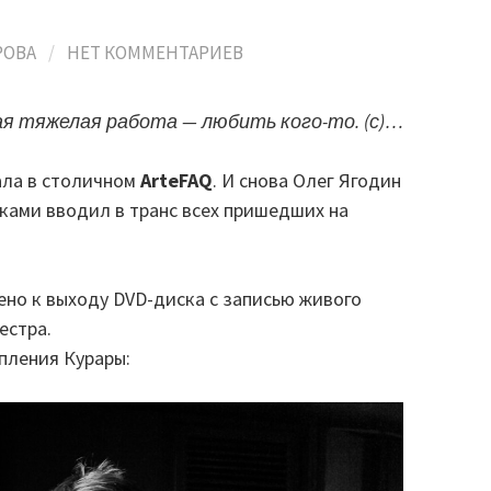
РОВА
/
НЕТ КОММЕНТАРИЕВ
я тяжелая работа — любить кого-то. (с)…
ала в столичном
ArteFAQ
. И снова Олег Ягодин
ками вводил в транс всех пришедших на
ено к выходу DVD-диска с записью живого
естра.
пления Курары: