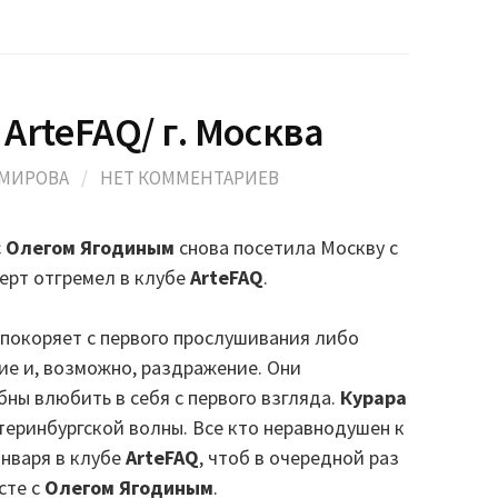
/ ArteFAQ/ г. Москва
ОМИРОВА
/
НЕТ КОММЕНТАРИЕВ
с
Олегом Ягодиным
снова посетила Москву c
ерт отгремел в клубе
ArteFAQ
.
покоряет с первого прослушивания либо
ие и, возможно, раздражение. Они
ны влюбить в себя с первого взгляда.
Курара
теринбургской волны. Все кто неравнодушен к
января в клубе
ArteFAQ
, чтоб в очередной раз
сте с
Олегом Ягодиным
.