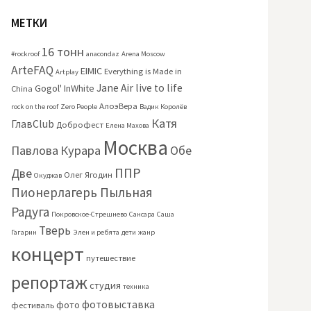
МЕТКИ
16 тонн
#rockroof
anacondaz
Arena Moscow
ArteFAQ
EIMIC
Everything is Made in
Artplay
Jane Air
live to life
Gogol'
InWhite
China
АлоэВера
rock on the roof
Zero People
Вадик Королёв
Катя
ГлавClub
Доброфест
Елена Махова
Москва
Павлова
Курара
Обе
ППР
Две
Олег Ягодин
Окуджав
Пионерлагерь Пыльная
Радуга
Покровское-Стрешнево
Сансара
Саша
Тверь
Гагарин
Элен и ребята
дети
жанр
концерт
путешествие
репортаж
студия
техника
фотовыставка
фото
фестиваль