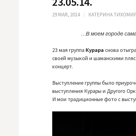
23.05.14.
l
i
k
i
29 МАЯ, 2014
/
КАТЕРИНА ТИХОМИ
…В моем городе сама
23 мая группа
Курара
снова отыгр
своей музыкой и шаманскими пляс
концерт.
Выступление группы было приуроч
выступления Курары и Другого Орк
И мои традиционные фото с высту