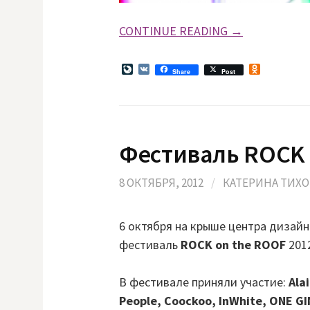
CONTINUE READING →
L
V
O
Share
Post
i
K
d
v
n
e
o
J
k
o
l
u
a
Фестиваль ROCK 
r
s
n
s
a
n
l
i
8 ОКТЯБРЯ, 2012
/
КАТЕРИНА ТИХ
k
i
6 октября на крыше центра дизай
фестиваль
ROCK on the ROOF
201
В фестивале приняли участие:
Alai
People, Coockoo, InWhite, ONE G