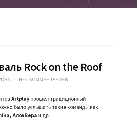
валь Rock on the Roof
РОВА
/
НЕТ КОММЕНТАРИЕВ
ентра
Artplay
прошел традиционный
 можно было услышать такие команды как
China, АлоэВера
и др.