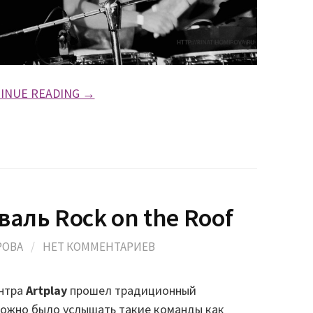
INUE READING →
валь Rock on the Roof
РОВА
/
НЕТ КОММЕНТАРИЕВ
ентра
Artplay
прошел традиционный
 можно было услышать такие команды как