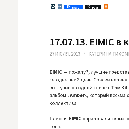
L
V
O
Share
Post
i
K
d
v
n
e
o
J
k
o
l
u
a
17.07.13. EIMIC в 
r
s
n
s
a
n
l
i
27 ИЮЛЯ, 2013
/
КАТЕРИНА ТИХОМ
k
i
EIMIC
— пожалуй, лучшие представ
сегодняшний день. Совсем недавно
выступив на одной сцене с
The Kil
альбом «
Amber
«, который весьма 
коллектива.
17 июня
EIMIC
порадовали своих п
тонн.