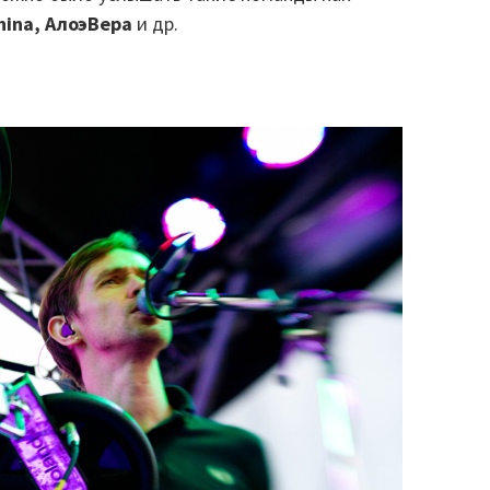
China, АлоэВера
и др.