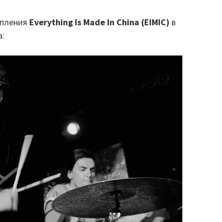
упления
Everything Is Made In China (EIMIC)
в
а: