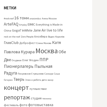
МЕТКИ
16 тонн
#rockroof
anacondaz
Arena Moscow
ArteFAQ
EIMIC
Everything is Made in
Artplay
Jane Air
live to life
Gogol'
InWhite
China
АлоэВера
rock on the roof
Zero People
Вадик Королёв
Катя
ГлавClub
Доброфест
Елена Махова
Москва
Павлова
Курара
Обе
ППР
Две
Олег Ягодин
Окуджав
Пионерлагерь Пыльная
Радуга
Покровское-Стрешнево
Сансара
Саша
Тверь
Гагарин
Элен и ребята
дети
жанр
концерт
путешествие
репортаж
студия
техника
фотовыставка
фото
фестиваль