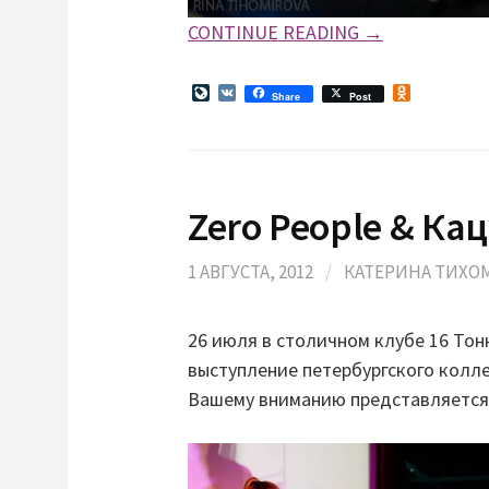
CONTINUE READING →
L
V
O
Share
Post
i
K
d
v
n
e
o
J
k
o
l
u
a
Zero People & Кац
r
s
n
s
a
n
l
i
1 АВГУСТА, 2012
/
КАТЕРИНА ТИХО
k
i
26 июля в столичном клубе 16 Тон
выступление петербургского колле
Вашему вниманию представляется 