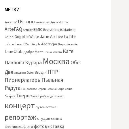
МЕТКИ
16 тонн
#rockroof
anacondaz
Arena Moscow
ArteFAQ
EIMIC
Everything is Made in
Artplay
Jane Air
live to life
Gogol'
InWhite
China
АлоэВера
rock on the roof
Zero People
Вадик Королёв
Катя
ГлавClub
Доброфест
Елена Махова
Москва
Павлова
Курара
Обе
ППР
Две
Олег Ягодин
Окуджав
Пионерлагерь Пыльная
Радуга
Покровское-Стрешнево
Сансара
Саша
Тверь
Гагарин
Элен и ребята
дети
жанр
концерт
путешествие
репортаж
студия
техника
фотовыставка
фото
фестиваль