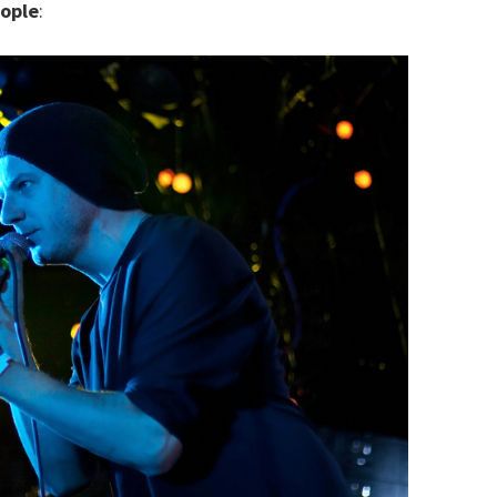
ople
: