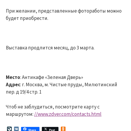
При желании, представленные фотоработы можно
будет приобрести.
Выставка продлится месяц, до 3 марта.
Место
: Антикафе «Зеленая Дверь»
Адрес
: г. Москва, м. Чистые пруды, Милютинский
пер. д 19/4 стр. 1
Чтоб не заблудиться, посмотрите карту с
маршрутом:
//www.zdver.com/contacts.html
L
V
O
Share
Post