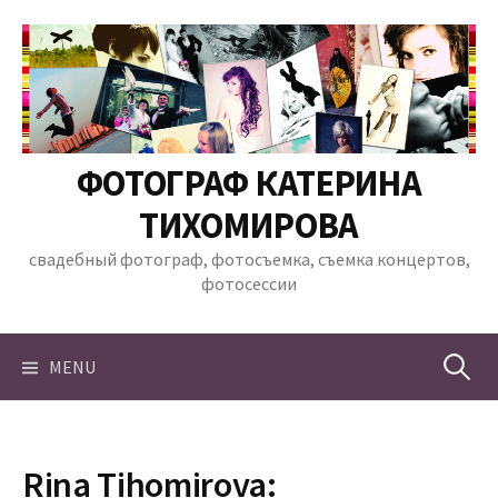
Skip
to
content
ФОТОГРАФ КАТЕРИНА
ТИХОМИРОВА
свадебный фотограф, фотосъемка, съемка концертов,
фотосессии
Найти:
MENU
Rina Tihomirova: