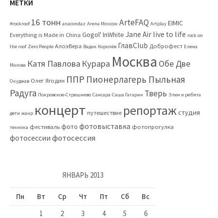
МЕТКИ
16 тонн
ArteFAQ
EIMIC
#rockroof
anacondaz
Arena Moscow
Artplay
Jane Air
live to life
Gogol'
InWhite
Everything is Made in China
rock on
ГлавClub
АлоэВера
Доброфест
the roof
Zero People
Вадик Королёв
Елена
Москва
Катя Павлова
Курара
Обе Две
Махова
ППР
Пионерлагерь Пыльная
Олег Ягодин
Окуджав
Радуга
Тверь
Покровское-Стрешнево
Сансара
Саша Гагарин
Элен и ребята
концерт
репортаж
студия
путешествие
дети
жанр
фотовыставка
фото
фестиваль
фотопрогулка
техника
фотосессия
фотосессии
ЯНВАРЬ 2013
Пн
Вт
Ср
Чт
Пт
Сб
Вс
1
2
3
4
5
6