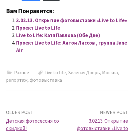
i
K
d
v
n
Вам Понравится:
e
o
J
k
3.02.13. Открытие фотовыставки «Live to Life»
o
l
u
a
Проект Live to Life
r
s
Live to Life: Катя Павлова (Обе Две)
n
s
a
n
Проект Live to Life: Антон Лиссов , группа Jane
l
i
Air
k
i
Разное
live to life
,
Зеленая Дверь
,
Москва
,
репортаж
,
фотовыставка
Post
OLDER POST
NEWER POST
Детская фотосессия со
3.02.13. Открытие
navigation
скидкой!
фотовыставки «Live to