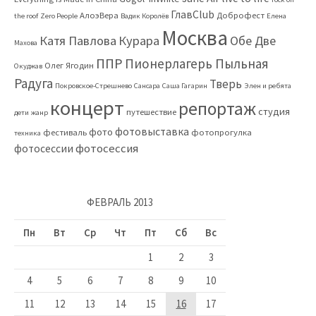
ГлавClub
АлоэВера
Доброфест
the roof
Zero People
Вадик Королёв
Елена
Москва
Катя Павлова
Курара
Обе Две
Махова
ППР
Пионерлагерь Пыльная
Олег Ягодин
Окуджав
Радуга
Тверь
Покровское-Стрешнево
Сансара
Саша Гагарин
Элен и ребята
концерт
репортаж
студия
путешествие
дети
жанр
фотовыставка
фото
фестиваль
фотопрогулка
техника
фотосессия
фотосессии
ФЕВРАЛЬ 2013
Пн
Вт
Ср
Чт
Пт
Сб
Вс
1
2
3
4
5
6
7
8
9
10
11
12
13
14
15
16
17