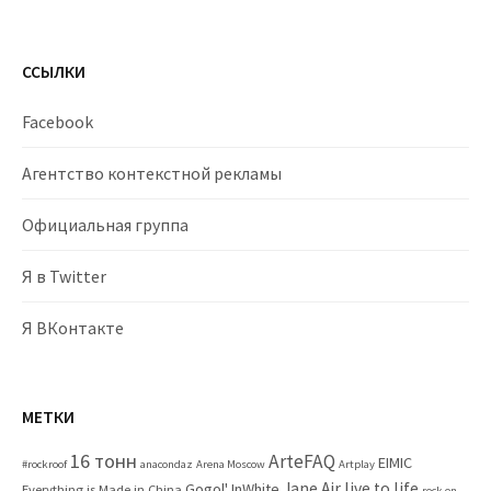
ССЫЛКИ
Facebook
Агентство контекстной рекламы
Официальная группа
Я в Twitter
Я ВКонтакте
МЕТКИ
16 тонн
ArteFAQ
EIMIC
#rockroof
anacondaz
Arena Moscow
Artplay
Jane Air
live to life
Gogol'
InWhite
Everything is Made in China
rock on