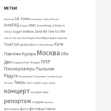
МЕТКИ
16 тонн
#rockroof
anacondaz
Arena Moscow
ArteFAQ
EIMIC
Everything is Made in
Artplay
Jane Air
live to life
Gogol'
InWhite
China
АлоэВера
rock on the roof
Zero People
Вадик Королёв
Катя
ГлавClub
Доброфест
Елена Махова
Москва
Павлова
Курара
Обе
ППР
Две
Олег Ягодин
Окуджав
Пионерлагерь Пыльная
Радуга
Покровское-Стрешнево
Сансара
Саша
Тверь
Гагарин
Элен и ребята
дети
жанр
концерт
путешествие
репортаж
студия
техника
фотовыставка
фото
фестиваль