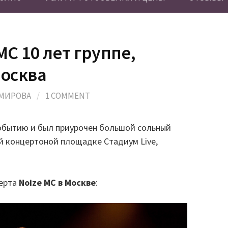
 MC 10 лет группе,
Москва
ОМИРОВА
/
1 COMMENT
событию и был приурочен большой сольный
й концертоной площадке Стадиум Live,
церта
Noize MC в Москве
: