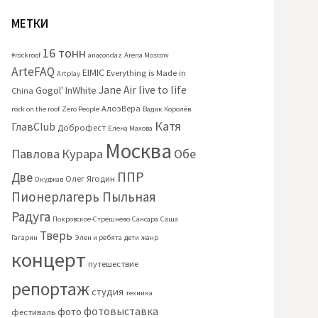
МЕТКИ
16 тонн
#rockroof
anacondaz
Arena Moscow
ArteFAQ
EIMIC
Everything is Made in
Artplay
Jane Air
live to life
Gogol'
InWhite
China
АлоэВера
rock on the roof
Zero People
Вадик Королёв
Катя
ГлавClub
Доброфест
Елена Махова
Москва
Павлова
Курара
Обе
ППР
Две
Олег Ягодин
Окуджав
Пионерлагерь Пыльная
Радуга
Покровское-Стрешнево
Сансара
Саша
Тверь
Гагарин
Элен и ребята
дети
жанр
концерт
путешествие
репортаж
студия
техника
фотовыставка
фото
фестиваль