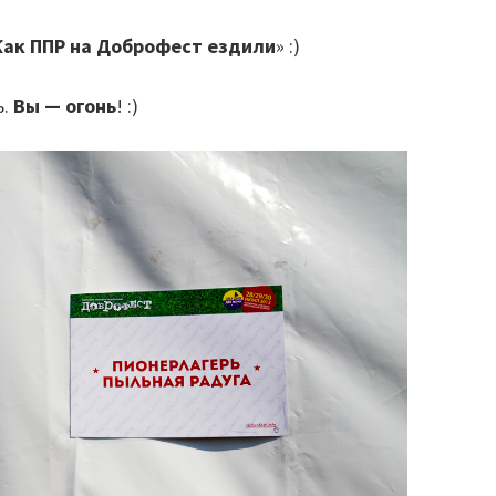
Как ППР на Доброфест ездили
» :)
ь.
Вы — огонь
! :)