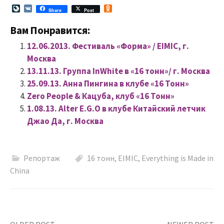
L
V
O
Share
Post
i
K
d
v
n
Вам Понравится:
e
o
J
k
12.06.2013. Фестиваль «Форма» / EIMIC, г.
o
l
u
a
Москва
r
s
13.11.13. Группа InWhite в «16 тонн»/ г. Москва
n
s
a
n
25.09.13. Анна Пингина в клубе «16 Тонн»
l
i
Zero People & Кацуба, клуб «16 Тонн»
k
i
1.08.13. Alter E.G.O в клубе Китайский летчик
Джао Да, г. Москва
Репортаж
16 тонн
,
EIMIC
,
Everything is Made in
China