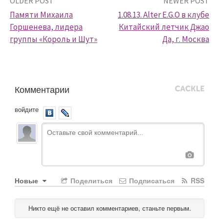
Post
OLDER POST
NEWER POST
Памяти Михаила
1.08.13. Alter E.G.O в клубе
navigation
Горшенева, лидера
Китайский летчик Джао
группы «Король и Шут»
Да, г. Москва
Комментарии
войдите
Новые
Поделиться
Подписаться
RSS
Никто ещё не оставил комментариев, станьте первым.