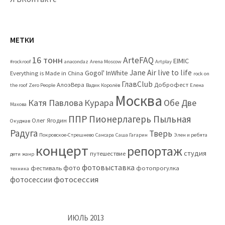
МЕТКИ
16 тонн
ArteFAQ
EIMIC
#rockroof
anacondaz
Arena Moscow
Artplay
Jane Air
live to life
Gogol'
InWhite
Everything is Made in China
rock on
ГлавClub
АлоэВера
Доброфест
the roof
Zero People
Вадик Королёв
Елена
Москва
Катя Павлова
Курара
Обе Две
Махова
ППР
Пионерлагерь Пыльная
Олег Ягодин
Окуджав
Радуга
Тверь
Покровское-Стрешнево
Сансара
Саша Гагарин
Элен и ребята
концерт
репортаж
студия
путешествие
дети
жанр
фотовыставка
фото
фестиваль
фотопрогулка
техника
фотосессия
фотосессии
ИЮЛЬ 2013