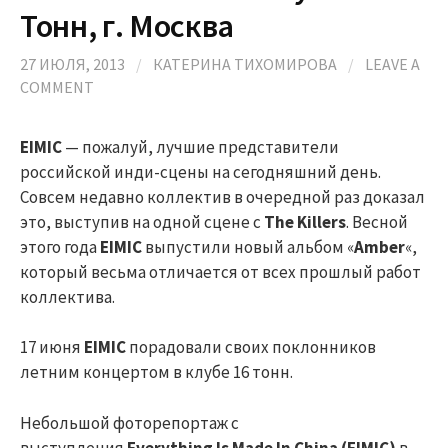
Тонн, г. Москва
27 ИЮЛЯ, 2013
/
КАТЕРИНА ТИХОМИРОВА
/
LEAVE A
COMMENT
EIMIC
— пожалуй, лучшие представители
российской инди-сцены на сегодняшний день.
Совсем недавно коллектив в очередной раз доказал
это, выступив на одной сцене с
The Killers
. Весной
этого года
EIMIC
выпустили новый альбом «
Amber
«,
который весьма отличается от всех прошлый работ
коллектива.
17 июня
EIMIC
порадовали своих поклонников
летним концертом в клубе 16 тонн.
Небольшой фоторепортаж с
выступления
Everything Is Made In China (EIMIC)
в