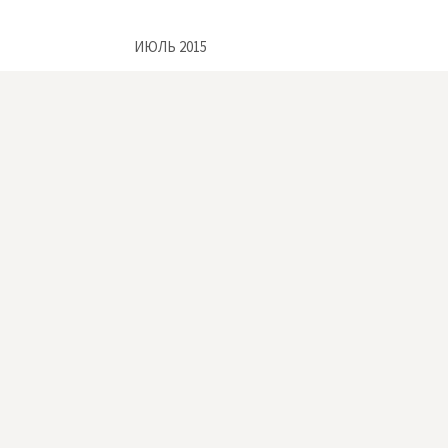
ИЮЛЬ 2015
Пн
Вт
Ср
Чт
Пт
Сб
Вс
1
2
3
4
5
6
7
8
9
10
11
12
13
14
15
16
17
18
19
20
21
22
23
24
25
26
27
28
29
30
31
« Май
Фев »
Powered by
WordPress
|
Theme by
Themehaus