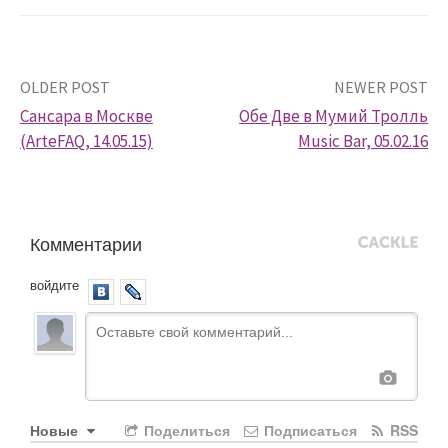
a
n
l
i
k
i
Post
OLDER POST
NEWER POST
Сансара в Москве
Обе Две в Мумий Тролль
navigation
(ArteFAQ, 14.05.15)
Music Bar, 05.02.16
Комментарии
войдите
Новые
Поделиться
Подписаться
RSS