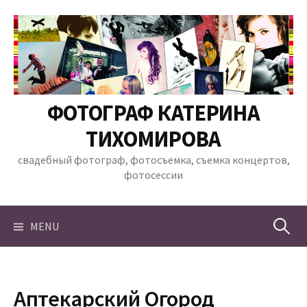
Skip
to
content
ФОТОГРАФ КАТЕРИНА
ТИХОМИРОВА
свадебный фотограф, фотосъемка, съемка концертов,
фотосессии
Найти:
MENU
Аптекарский Огород