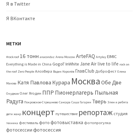
Я в Twitter
Я ВКонтакте
МЕТКИ
16 тонн
ArteFAQ
EIMIC
#rockroof
anacondaz
Arena Moscow
Artplay
Jane Air
live to life
Gogol'
InWhite
Everything is Made in China
rock on
ГлавClub
АлоэВера
Доброфест
the roof
Zero People
Вадик Королёв
Елена
Москва
Катя Павлова
Курара
Обе Две
Махова
ППР
Пионерлагерь Пыльная
Олег Ягодин
Окуджав
Радуга
Тверь
Покровское-Стрешнево
Сансара
Саша Гагарин
Элен и ребята
концерт
репортаж
студия
путешествие
дети
жанр
фотовыставка
фото
фестиваль
фотопрогулка
техника
фотосессия
фотосессии