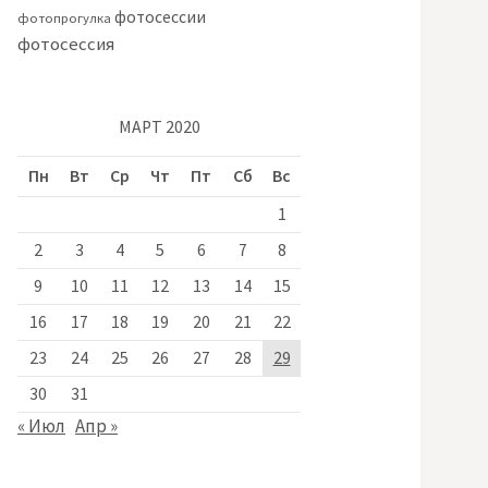
фотосессии
фотопрогулка
фотосессия
МАРТ 2020
Пн
Вт
Ср
Чт
Пт
Сб
Вс
1
2
3
4
5
6
7
8
9
10
11
12
13
14
15
16
17
18
19
20
21
22
23
24
25
26
27
28
29
30
31
« Июл
Апр »