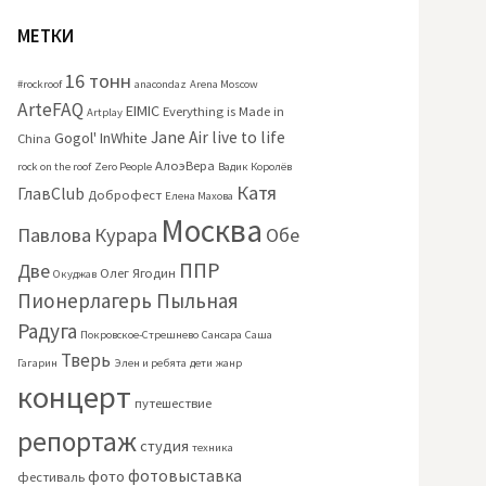
МЕТКИ
16 тонн
#rockroof
anacondaz
Arena Moscow
ArteFAQ
EIMIC
Everything is Made in
Artplay
Jane Air
live to life
Gogol'
InWhite
China
АлоэВера
rock on the roof
Zero People
Вадик Королёв
Катя
ГлавClub
Доброфест
Елена Махова
Москва
Павлова
Курара
Обе
ППР
Две
Олег Ягодин
Окуджав
Пионерлагерь Пыльная
Радуга
Покровское-Стрешнево
Сансара
Саша
Тверь
Гагарин
Элен и ребята
дети
жанр
концерт
путешествие
репортаж
студия
техника
фотовыставка
фото
фестиваль